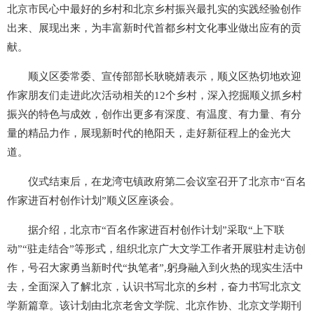
北京市民心中最好的乡村和北京乡村振兴最扎实的实践经验创作
出来、展现出来，为丰富新时代首都乡村文化事业做出应有的贡
献。
顺义区委常委、宣传部部长耿晓婧表示，顺义区热切地欢迎
作家朋友们走进此次活动相关的12个乡村，深入挖掘顺义抓乡村
振兴的特色与成效，创作出更多有深度、有温度、有力量、有分
量的精品力作，展现新时代的艳阳天，走好新征程上的金光大
道。
仪式结束后，在龙湾屯镇政府第二会议室召开了北京市“百名
作家进百村创作计划”顺义区座谈会。
据介绍，北京市“百名作家进百村创作计划”采取“上下联
动”“驻走结合”等形式，组织北京广大文学工作者开展驻村走访创
作，号召大家勇当新时代“执笔者”,躬身融入到火热的现实生活中
去，全面深入了解北京，认识书写北京的乡村，奋力书写北京文
学新篇章。该计划由北京老舍文学院、北京作协、北京文学期刊